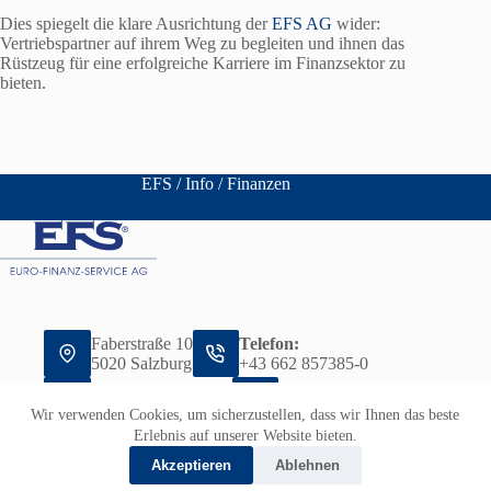
Dies spiegelt die klare Ausrichtung der
EFS AG
wider:
Vertriebspartner auf ihrem Weg zu begleiten und ihnen das
Rüstzeug für eine erfolgreiche Karriere im Finanzsektor zu
bieten.
EFS
/
Info
/
Finanzen
Faberstraße 10
Telefon:
5020 Salzburg
+43 662 857385-0
Fax:
E-Mail:
+43 662 857385–31
office@efs-ag.at
Wir verwenden Cookies, um sicherzustellen, dass wir Ihnen das beste
Datenschutz
Impressum
Erlebnis auf unserer Website bieten.
Akzeptieren
Ablehnen